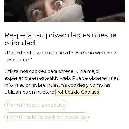
Respetar su privacidad es nuestra
prioridad.
¿Permitir el uso de cookies de este sitio web en el
navegador?
Utilizamos cookies para ofrecer una mejor
experiencia en este sitio web. Puede obtener más
ANTONIO... O NO
información sobre nuestras cookies y cómo las
utilizamos en nuestro
Política de Cookies
.
Permitir todas las cookies
Compañia:
Permitir solo las cookies necesarias
Estrena: