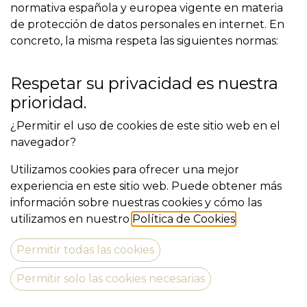
normativa española y europea vigente en materia
de protección de datos personales en internet. En
concreto, la misma respeta las siguientes normas:
El Reglamento (UE) 2016/679 del Parlamento
Respetar su privacidad es nuestra
Europeo y del Consejo, de 27 de abril de 2016,
prioridad.
relativo a la protección de las personas físicas en lo
que respecta al tratamiento de datos personales y a
¿Permitir el uso de cookies de este sitio web en el
la libre circulación de estos datos (RGPD).
navegador?
La Ley Orgánica 3/2018, de 5 de diciembre, de
Utilizamos cookies para ofrecer una mejor
Protección de Datos Personales y garantía de los
experiencia en este sitio web. Puede obtener más
derechos digitales (LOPD-GDD).
información sobre nuestras cookies y cómo las
El Real Decreto 1720/2007, de 21 de diciembre, por
utilizamos en nuestro
Política de Cookies
.
el que se aprueba el Reglamento de desarrollo de
la Ley Orgánica 15/1999, de 13 de diciembre, de
Permitir todas las cookies
Protección de Datos de Carácter Personal
(RDLOPD).
Permitir solo las cookies necesarias
La Ley 34/2002, de 11 de julio, de Servicios de la
Sociedad de la Información y de Comercio