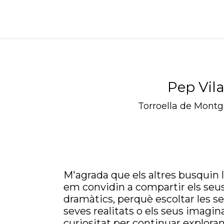
eis
Què he fet?
Contacte
Pep Vil
Torroella de Montgr
M'agrada que els altres busquin 
em convidin a compartir els seu
dramàtics, perquè escoltar les sev
seves realitats o els seus imagin
curiositat per continuar explora