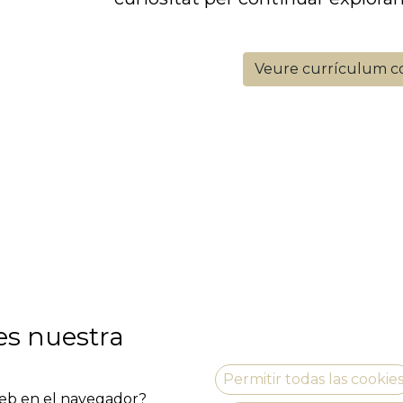
Veure currículum c
es nuestra
Permitir todas las cookie
vila.pep@gmail.com
 web en el navegador?