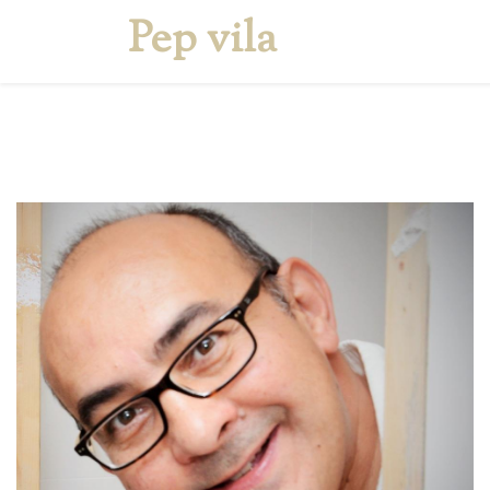
Pep vila
Inici
Qui sóc
Serv