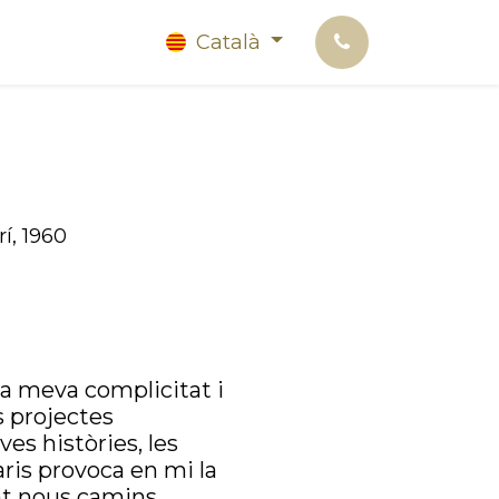
Català
a
í, 1960
la meva complicitat i
s projectes
es històries, les
aris provoca en mi la
nt nous camins.