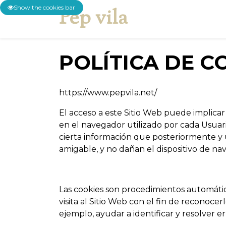
Show the cookies bar
Pep vila
Inici
Qui sóc
Serv
POLÍTICA DE C
https://www.pepvila.net/
El acceso a este Sitio Web puede implica
en el navegador utilizado por cada Usuari
cierta información que posteriormente y ú
amigable, y no dañan el dispositivo de na
Las cookies son procedimientos automátic
visita al Sitio Web con el fin de reconoce
ejemplo, ayudar a identificar y resolver er