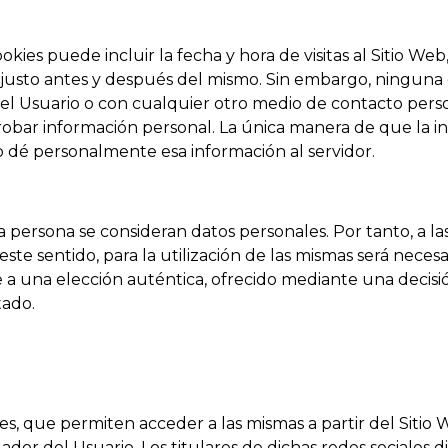
kies puede incluir la fecha y hora de visitas al Sitio Web
ados justo antes y después del mismo. Sin embargo, ningu
el Usuario o con cualquier otro medio de contacto pers
 robar información personal. La única manera de que la i
o dé personalmente esa información al servidor.
 persona se consideran datos personales. Por tanto, a las 
ste sentido, para la utilización de las mismas será neces
 una elección auténtica, ofrecido mediante una decisión 
tado.
es, que permiten acceder a las mismas a partir del Sitio 
or del Usuario. Los titulares de dichas redes sociales d