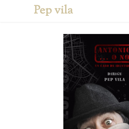
Pep vila
Inicio
Quien soy
S