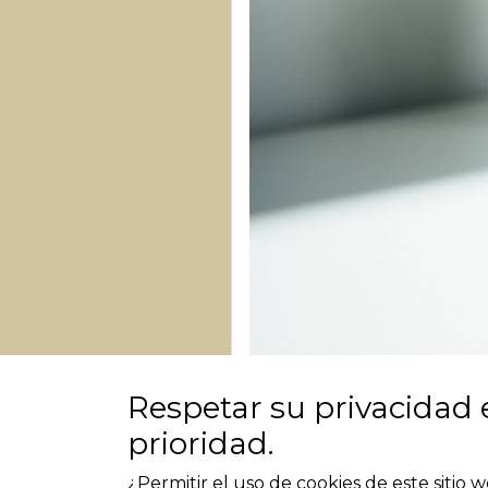
Respetar su privacidad 
prioridad.
Cursos de imbec
¿Permitir el uso de cookies de este sitio