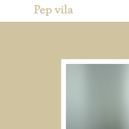
Pep vila
Inicio
Quien soy
S