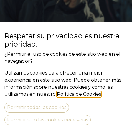
Respetar su privacidad es nuestra
prioridad.
Mi naturaleza inquieta me ha llevado hacia el
¿Permitir el uso de cookies de este sitio web en el
movimiento, entre otras coses soy
navegador?
responsable de:
Utilizamos cookies para ofrecer una mejor
Cofundador de la Escuela de Teatro El
experiencia en este sitio web. Puede obtener más
Galliner, en Girona
información sobre nuestras cookies y cómo las
Torroella a Escena
utilizamos en nuestro
Política de Cookies
.
- Programación adultos
- Programación escolar
Permitir todas las cookies
La Bisbal a la fresca
Permitir solo las cookies necesarias
Teatre Municipal de Sant Feliu de Guíxols
- Programación adultos