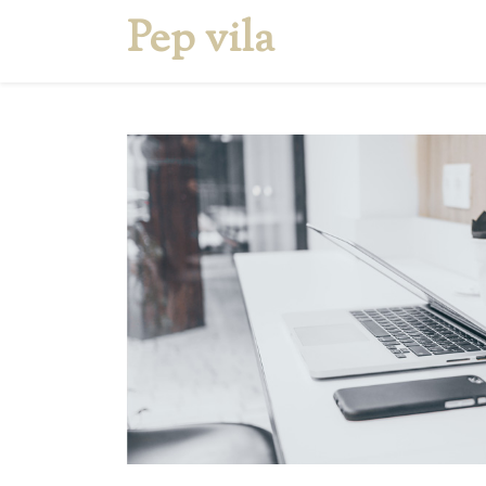
Pep vila
Inicio
Quien soy
S