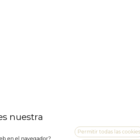
es nuestra
Permitir todas las cookie
vila.pep@gmail.com
 web en el navegador?