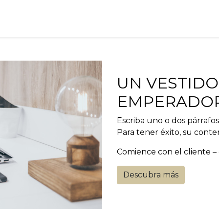
ervicios
¿Qué he hecho?
Contacto
UN VESTIDO
EMPERADO
Escriba uno o dos párrafos
Para tener éxito, su conten
Comience con el cliente –
Descubra más