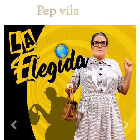
Pep vila
Inicio
Quien soy
S
Anterior
Sigui