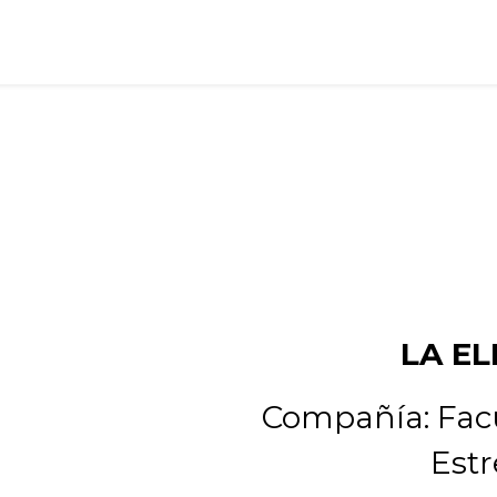
ervicios
¿Qué he hecho?
Contacto
LA EL
Compañía: Fac
Estr
ente