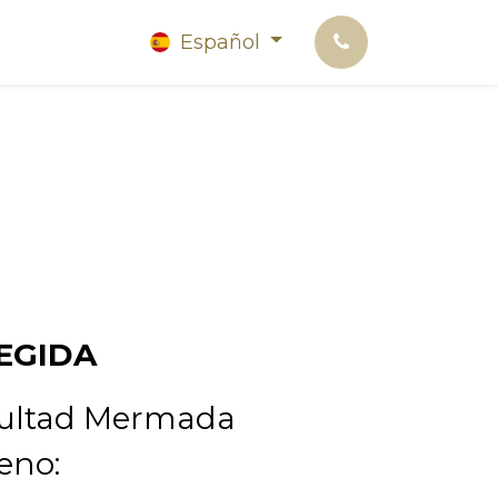
Español
EGIDA
ultad Mermada
eno: