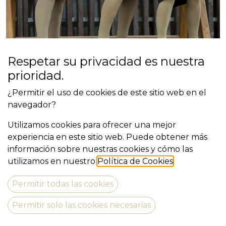
Respetar su privacidad es nuestra
prioridad.
A LA FRESCA
¿Permitir el uso de cookies de este sitio web en el
navegador?
Utilizamos cookies para ofrecer una mejor
experiencia en este sitio web. Puede obtener más
información sobre nuestras cookies y cómo las
Compañía: Anna Confetti
utilizamos en nuestro
Política de Cookies
.
Estreno:
Permitir todas las cookies
Teaser:
Permitir solo las cookies necesarias